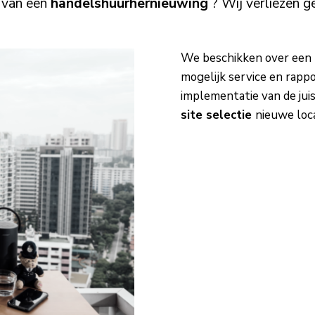
er van een
handelshuurhernieuwing
? Wij verliezen g
We beschikken over een
mogelijk service en rapp
implementatie van de juis
site selectie
nieuwe loca