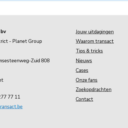
 bv
Jouw uitdagingen
rict - Planet Group
Waarom transact
Tips & tricks
Nieuws
msesteenweg-Zuid 808
Cases
Onze fans
nt
Zoekopdrachten
277 77 11
Contact
ransact.be