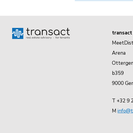
transact
MeetDist
Arena
Otterge
b359
9000 Ge
T +32 9 
M
info@t