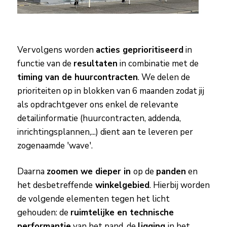
Vervolgens worden
acties geprioritiseerd
in
functie van de
resultaten
in combinatie met de
timing van de huurcontracten
. We delen de
prioriteiten op in blokken van 6 maanden zodat jij
als opdrachtgever ons enkel de relevante
detailinformatie (huurcontracten, addenda,
inrichtingsplannen,...) dient aan te leveren per
zogenaamde 'wave'.
Daarna
zoomen we dieper in
op de
panden
en
het desbetreffende
winkelgebied
. Hierbij worden
de volgende elementen tegen het licht
gehouden: de
ruimtelijke en technische
performantie
van het pand, de
ligging
in het