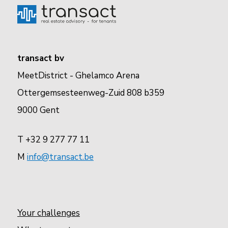
transact bv
MeetDistrict - Ghelamco Arena
Ottergemsesteenweg-Zuid 808 b359
9000 Gent
T +32 9 277 77 11
M
info@transact.be
Your challenges