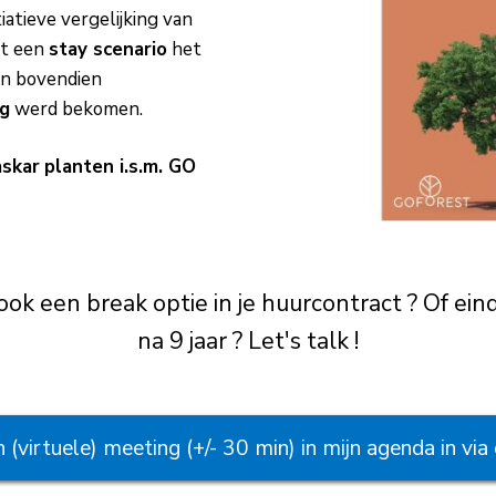
atieve vergelijking van
at een
stay scenario
het
n bovendien
ng
werd bekomen.
skar
planten i.s.m. GO
ook een break optie in je huurcontract ? Of ein
na 9 jaar ? Let's talk !
 (virtuele) meeting (+/- 30 min) in mijn agenda in via 