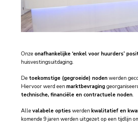
Onze
onafhankelijke
‘enkel voor huurders’
posi
huisvestingsuitdaging.
De
toekomstige (gegroeide) noden
werden geco
Hiervoor werd een
marktbevraging
georganiseerd
technische, financiële en contractuele noden
.
Alle
valabele opties
werden
kwalitatief en kwa
komende 9 jaren werden uitgezet op een tijdlijn 