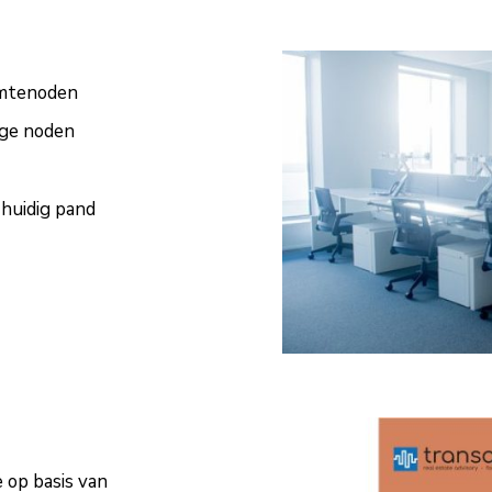
imtenoden
ige noden
 huidig pand
 op basis van