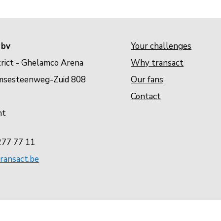
 bv
Your challenges
rict - Ghelamco Arena
Why transact
Our fans
msesteenweg-Zuid 808
Contact
nt
277 77 11
ransact.be