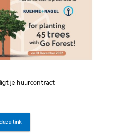
digt je huurcontract
deze link