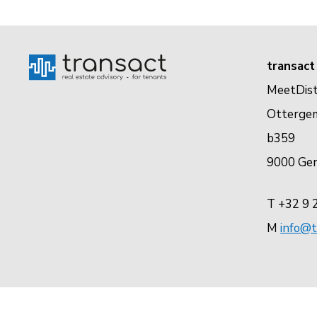
transact
MeetDist
Otterge
b359
9000 Ge
T +32 9 
M
info@t