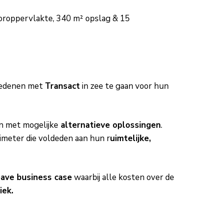
oroppervlakte, 340 m² opslag & 15
redenen met
Transact
in zee te gaan voor hun
n met mogelijke
alternatieve oplossingen
.
imeter die voldeden aan hun r
uimtelijke,
eave business case
waarbij alle kosten over de
ek.