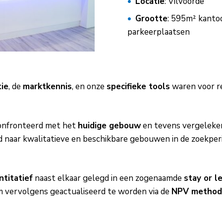
Locatie
: Vilvoorde
Grootte
: 595m² kanto
parkeerplaatsen
tie
, de
marktkennis
, en onze
specifieke tools
waren voor 
nfronteerd met het
huidige gebouw
en tevens vergeleke
 naar kwalitatieve en beschikbare gebouwen in de zoekper
ntitatief
naast elkaar gelegd in een zogenaamde
stay or l
om vervolgens geactualiseerd te worden via de
NPV methodi