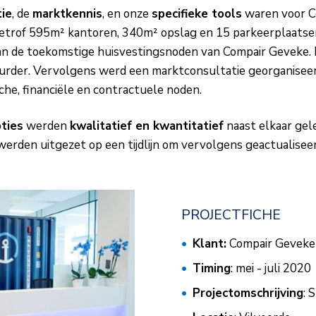
tie
, de
marktkennis
, en onze
specifieke tools
waren voor C
 betrof 595m² kantoren, 340m² opslag en 15 parkeerplaats
an de toekomstige huisvestingsnoden van Compair Geveke. H
urder. Vervolgens werd een marktconsultatie georganiseer
che, financiële en contractuele noden.
pties
werden
kwalitatief en kwantitatief
naast elkaar ge
werden uitgezet op een tijdlijn om vervolgens geactualisee
PROJECTFICHE
Klant:
Compair Geveke
Timing
: mei - juli 2020
Projectomschrijving
: 