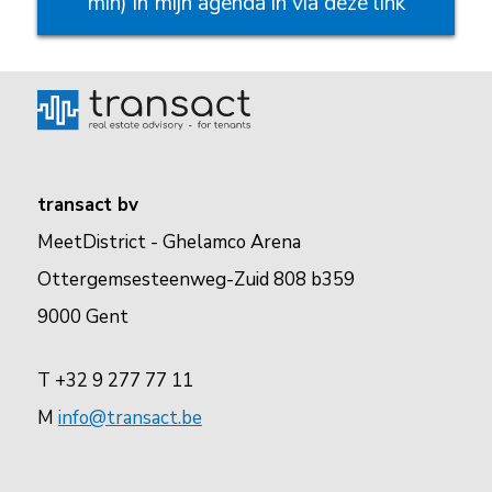
min) in mijn agenda in via deze link
transact bv
MeetDistrict - Ghelamco Arena
Ottergemsesteenweg-Zuid 808 b359
9000 Gent
T +32 9 277 77 11
M
info@transact.be